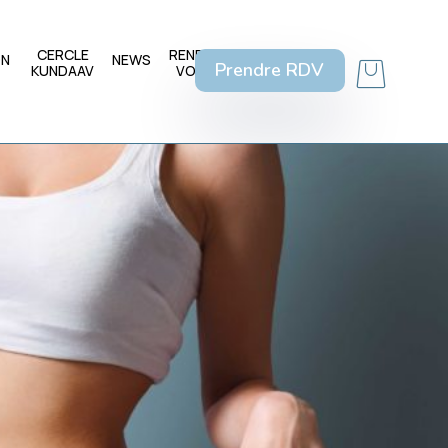
CERCLE
RENDEZ
ON
NEWS
FAQ
Prendre RDV
KUNDAAV
VOUS